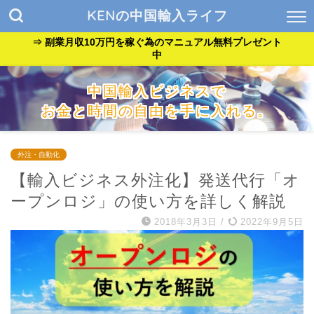
KENの中国輸入ライフ
⇒ 副業月収10万円を稼ぐ為のマニュアル無料プレゼント
中
中国輸入ビジネスで
お金と時間の自由を手に入れる。
『貧乏サラリーマン』が『自由なバンドマン』に生まれ変わっ
た方法を公開中。
外注・自動化
【輸入ビジネス外注化】発送代行「オ
ープンロジ」の使い方を詳しく解説
2018年3月3日
/
2022年9月5日