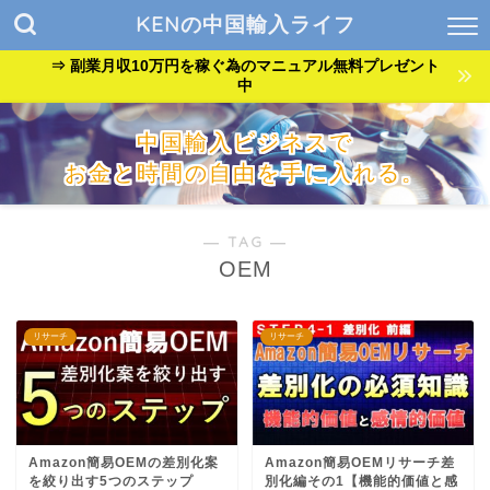
KENの中国輸入ライフ
⇒ 副業月収10万円を稼ぐ為のマニュアル無料プレゼント
中
中国輸入ビジネスで
お金と時間の自由を手に入れる。
『貧乏サラリーマン』が『自由なバンドマン』に生まれ変わっ
た方法を公開中。
― TAG ―
OEM
リサーチ
リサーチ
Amazon簡易OEMの差別化案
Amazon簡易OEMリサーチ差
を絞り出す5つのステップ
別化編その1【機能的価値と感