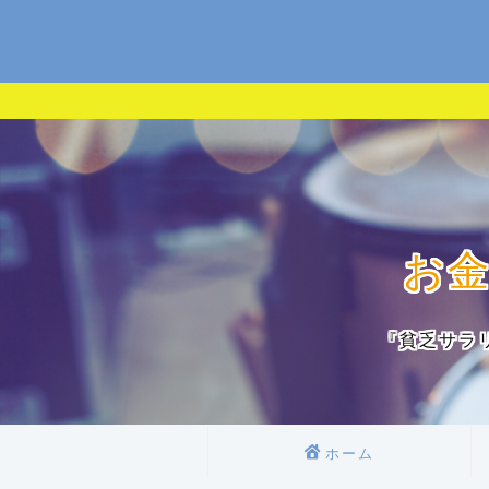
お
『貧乏サラ
ホーム