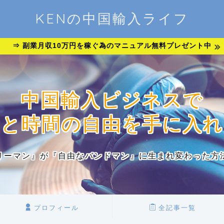
KENの中国輸入ライフ
⇒ 副業月収10万円を稼ぐ為のマニュアル無料プレゼント中
中国輸入ビジネスで
金と時間の自由を手に入れ
リーマン』が『自由なバンドマン』に生まれ変わった方
プロフィール
全記事一覧