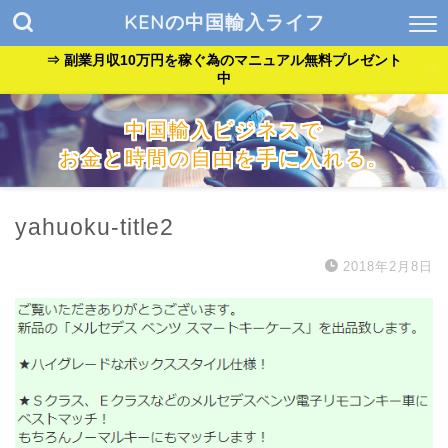
KENの中国輸入ライフ
⇒ 副業月収10万円を稼ぐ為のマニュアル無料プレゼント
中
中国輸入ビジネスで
お金と時間の自由を手に入れる。
『貧乏サラリーマン』が『自由なバンドマン』に生まれ変わっ
た方法を公開中。
yahuoku-title2
2018年2月8日