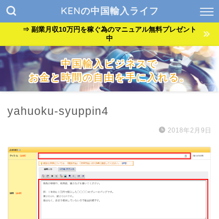
KENの中国輸入ライフ
⇒ 副業月収10万円を稼ぐ為のマニュアル無料プレゼント
中
中国輸入ビジネスで
お金と時間の自由を手に入れる。
『貧乏サラリーマン』が『自由なバンドマン』に生まれ変わっ
た方法を公開中。
yahuoku-syuppin4
2018年2月9日