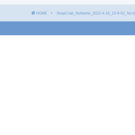
HOME
SnapCrab_NoName_2022-4-18_15-8-52_No-