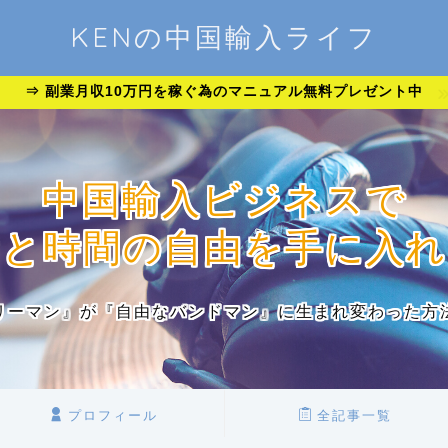
KENの中国輸入ライフ
⇒ 副業月収10万円を稼ぐ為のマニュアル無料プレゼント中
中国輸入ビジネスで
金と時間の自由を手に入れ
リーマン』が『自由なバンドマン』に生まれ変わった方
プロフィール
全記事一覧