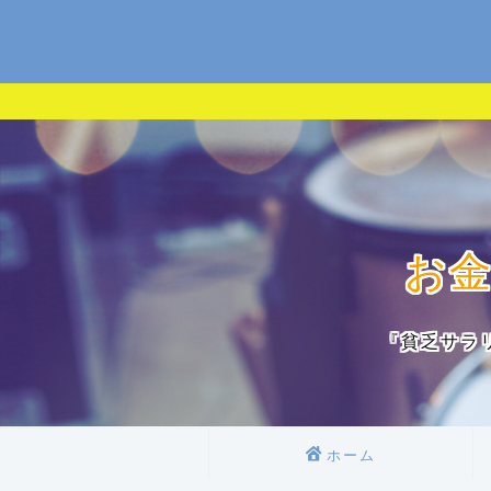
お
『貧乏サラ
ホーム