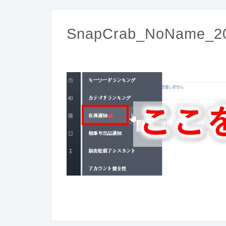
SnapCrab_NoName_20