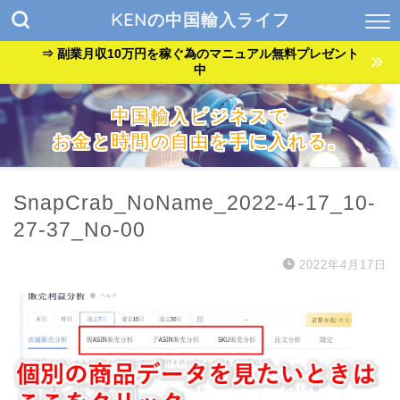
KENの中国輸入ライフ
⇒ 副業月収10万円を稼ぐ為のマニュアル無料プレゼント
中
中国輸入ビジネスで
お金と時間の自由を手に入れる。
『貧乏サラリーマン』が『自由なバンドマン』に生まれ変わっ
た方法を公開中。
SnapCrab_NoName_2022-4-17_10-
27-37_No-00
2022年4月17日