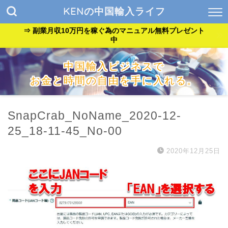
KENの中国輸入ライフ
⇒ 副業月収10万円を稼ぐ為のマニュアル無料プレゼント
中
中国輸入ビジネスで
お金と時間の自由を手に入れる。
『貧乏サラリーマン』が『自由なバンドマン』に生まれ変わっ
た方法を公開中。
SnapCrab_NoName_2020-12-
25_18-11-45_No-00
2020年12月25日