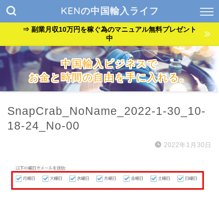
KENの中国輸入ライフ
⇒ 副業月収10万円を稼ぐ為のマニュアル無料プレゼント
中
中国輸入ビジネスで
お金と時間の自由を手に入れる。
『貧乏サラリーマン』が『自由なバンドマン』に生まれ変わっ
た方法を公開中。
SnapCrab_NoName_2022-1-30_10-
18-24_No-00
2022年1月30日