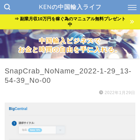
KENの中国輸入ライフ
⇒ 副業月収10万円を稼ぐ為のマニュアル無料プレゼント
中
中国輸入ビジネスで
お金と時間の自由を手に入れる。
『貧乏サラリーマン』が『自由なバンドマン』に生まれ変わっ
た方法を公開中。
SnapCrab_NoName_2022-1-29_13-
54-39_No-00
2022年1月29日