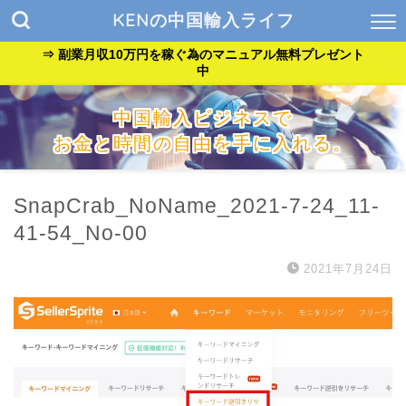
KENの中国輸入ライフ
⇒ 副業月収10万円を稼ぐ為のマニュアル無料プレゼント
中
中国輸入ビジネスで
お金と時間の自由を手に入れる。
『貧乏サラリーマン』が『自由なバンドマン』に生まれ変わっ
た方法を公開中。
SnapCrab_NoName_2021-7-24_11-
41-54_No-00
2021年7月24日