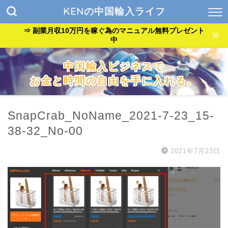
KENの中国輸入ライフ
⇒ 副業月収10万円を稼ぐ為のマニュアル無料プレゼント
中
中国輸入ビジネスで
お金と時間の自由を手に入れる。
『貧乏サラリーマン』が『自由なバンドマン』に生まれ変わっ
た方法を公開中。
SnapCrab_NoName_2021-7-23_15-
38-32_No-00
2021年7月23日