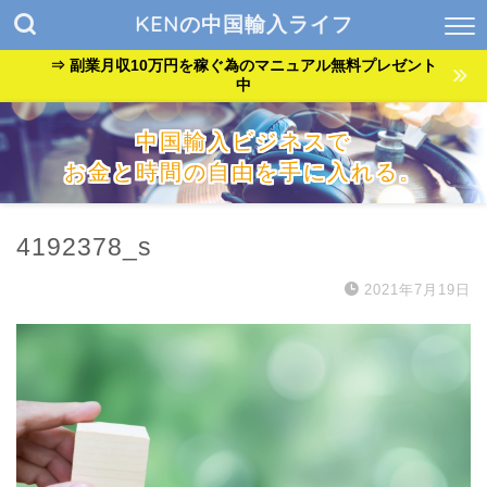
KENの中国輸入ライフ
⇒ 副業月収10万円を稼ぐ為のマニュアル無料プレゼント
中
中国輸入ビジネスで
お金と時間の自由を手に入れる。
『貧乏サラリーマン』が『自由なバンドマン』に生まれ変わっ
た方法を公開中。
4192378_s
2021年7月19日