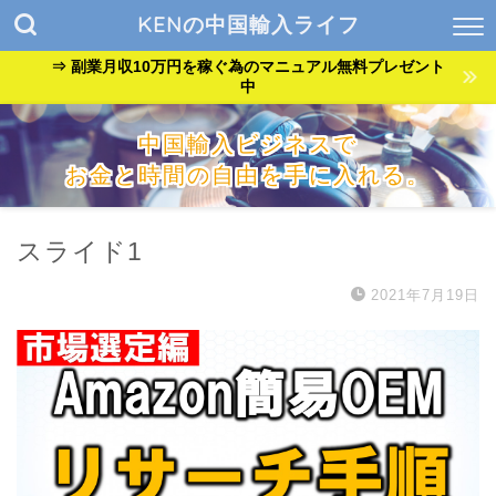
KENの中国輸入ライフ
⇒ 副業月収10万円を稼ぐ為のマニュアル無料プレゼント
中
中国輸入ビジネスで
お金と時間の自由を手に入れる。
『貧乏サラリーマン』が『自由なバンドマン』に生まれ変わっ
た方法を公開中。
スライド1
2021年7月19日