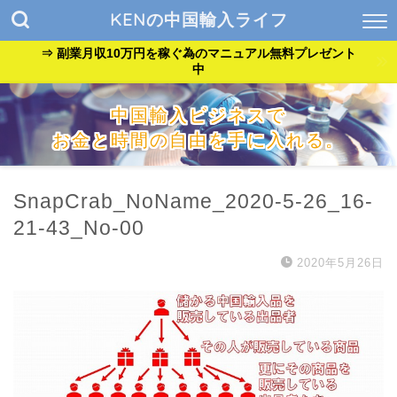
KENの中国輸入ライフ
⇒ 副業月収10万円を稼ぐ為のマニュアル無料プレゼント
中
中国輸入ビジネスで
お金と時間の自由を手に入れる。
『貧乏サラリーマン』が『自由なバンドマン』に生まれ変わっ
た方法を公開中。
SnapCrab_NoName_2020-5-26_16-
21-43_No-00
2020年5月26日