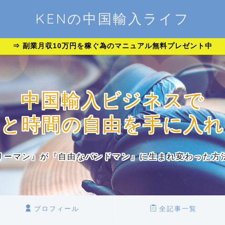
KENの中国輸入ライフ
⇒ 副業月収10万円を稼ぐ為のマニュアル無料プレゼント中
中国輸入ビジネスで
金と時間の自由を手に入れ
リーマン』が『自由なバンドマン』に生まれ変わった方
プロフィール
全記事一覧