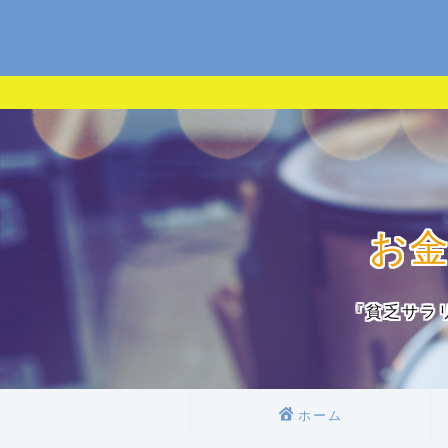
お
『貧乏サラ
ホーム