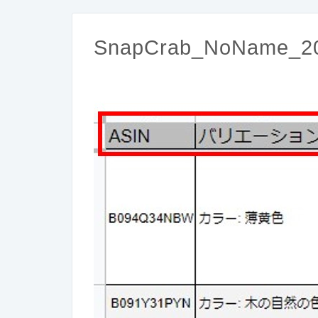
SnapCrab_NoName_20