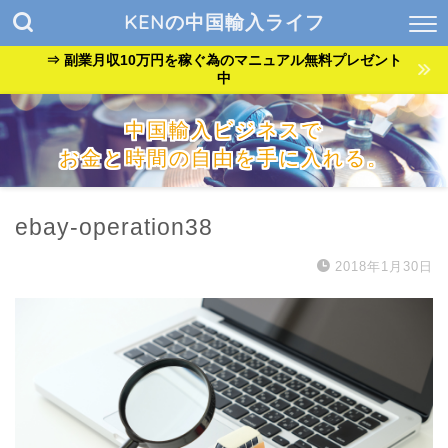
KENの中国輸入ライフ
⇒ 副業月収10万円を稼ぐ為のマニュアル無料プレゼント
中
中国輸入ビジネスで
お金と時間の自由を手に入れる。
『貧乏サラリーマン』が『自由なバンドマン』に生まれ変わっ
た方法を公開中。
ebay-operation38
2018年1月30日