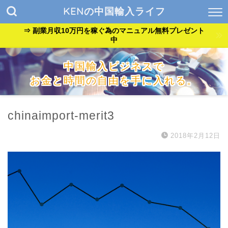
KENの中国輸入ライフ
⇒ 副業月収10万円を稼ぐ為のマニュアル無料プレゼント
中
中国輸入ビジネスで
お金と時間の自由を手に入れる。
『貧乏サラリーマン』が『自由なバンドマン』に生まれ変わっ
た方法を公開中。
chinaimport-merit3
2018年2月12日