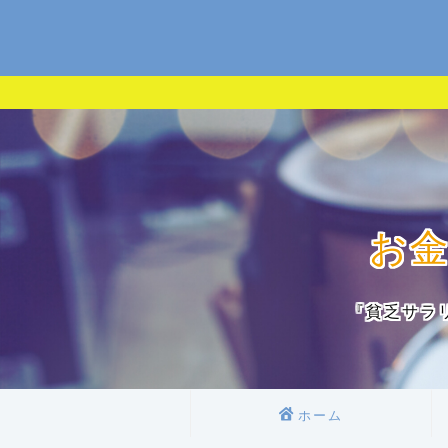
お
『貧乏サラ
ホーム