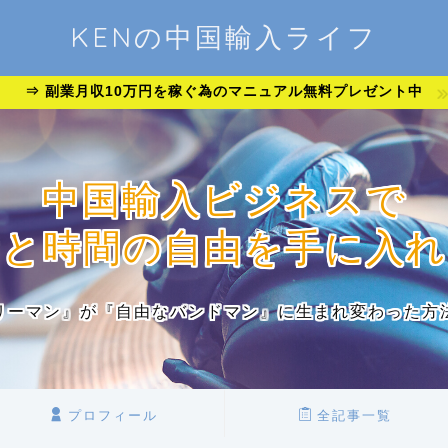
KENの中国輸入ライフ
⇒ 副業月収10万円を稼ぐ為のマニュアル無料プレゼント中
中国輸入ビジネスで
金と時間の自由を手に入れ
リーマン』が『自由なバンドマン』に生まれ変わった方
プロフィール
全記事一覧