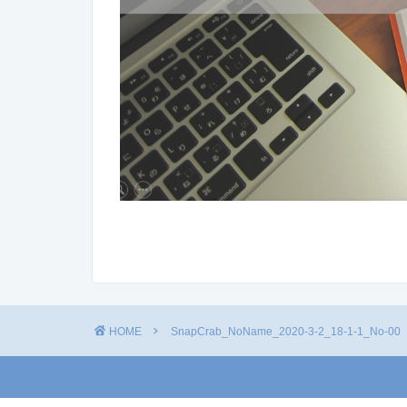
HOME
SnapCrab_NoName_2020-3-2_18-1-1_No-00