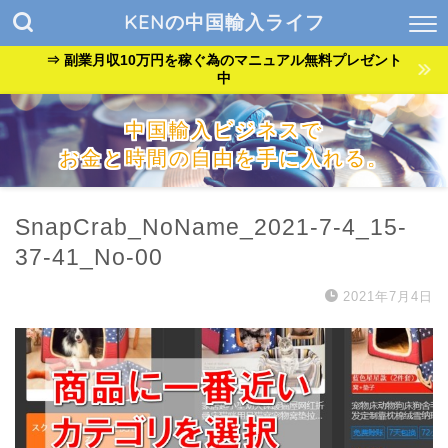
KENの中国輸入ライフ
⇒ 副業月収10万円を稼ぐ為のマニュアル無料プレゼント
中
中国輸入ビジネスで
お金と時間の自由を手に入れる。
『貧乏サラリーマン』が『自由なバンドマン』に生まれ変わっ
た方法を公開中。
SnapCrab_NoName_2021-7-4_15-
37-41_No-00
2021年7月4日