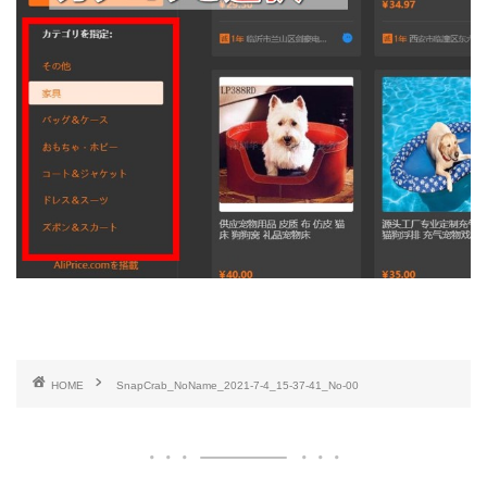
HOME
SnapCrab_NoName_2021-7-4_15-37-41_No-00