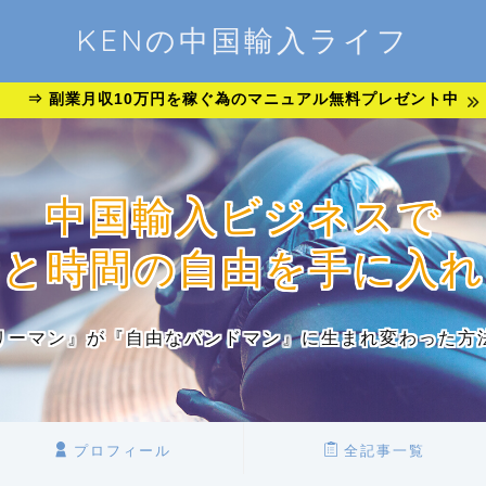
KENの中国輸入ライフ
⇒ 副業月収10万円を稼ぐ為のマニュアル無料プレゼント中
中国輸入ビジネスで
金と時間の自由を手に入れ
リーマン』が『自由なバンドマン』に生まれ変わった方
プロフィール
全記事一覧