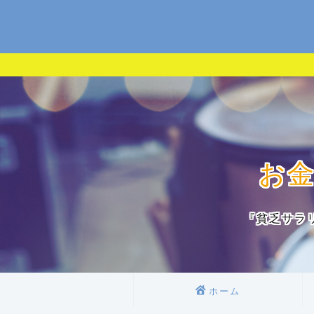
お
『貧乏サラ
ホーム