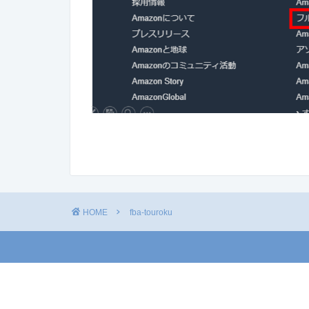
HOME
fba-touroku