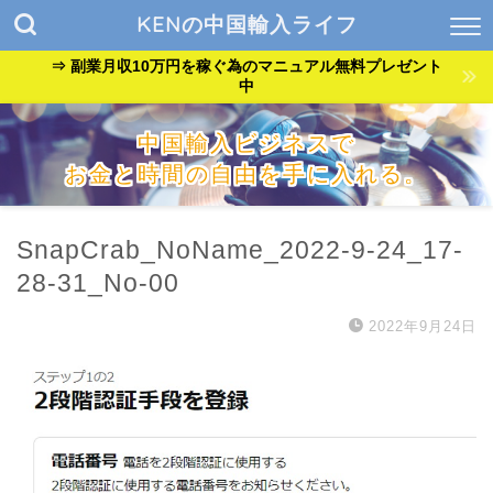
KENの中国輸入ライフ
⇒ 副業月収10万円を稼ぐ為のマニュアル無料プレゼント
中
中国輸入ビジネスで
お金と時間の自由を手に入れる。
『貧乏サラリーマン』が『自由なバンドマン』に生まれ変わっ
た方法を公開中。
SnapCrab_NoName_2022-9-24_17-
28-31_No-00
2022年9月24日